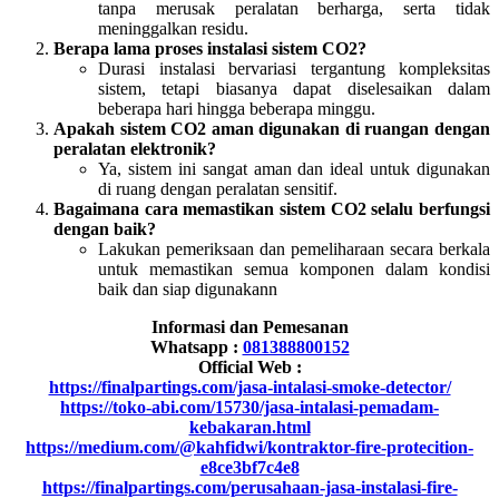
tanpa merusak peralatan berharga, serta tidak
meninggalkan residu.
Berapa lama proses instalasi sistem CO2?
Durasi instalasi bervariasi tergantung kompleksitas
sistem, tetapi biasanya dapat diselesaikan dalam
beberapa hari hingga beberapa minggu.
Apakah sistem CO2 aman digunakan di ruangan dengan
peralatan elektronik?
Ya, sistem ini sangat aman dan ideal untuk digunakan
di ruang dengan peralatan sensitif.
Bagaimana cara memastikan sistem CO2 selalu berfungsi
dengan baik?
Lakukan pemeriksaan dan pemeliharaan secara berkala
untuk memastikan semua komponen dalam kondisi
baik dan siap digunakann
Informasi dan Pemesanan
Whatsapp :
081388800152
Official Web :
https://finalpartings.com/jasa-intalasi-smoke-detector/
https://toko-abi.com/15730/jasa-intalasi-pemadam-
kebakaran.html
https://medium.com/@kahfidwi/kontraktor-fire-protecition-
e8ce3bf7c4e8
https://finalpartings.com/perusahaan-jasa-instalasi-fire-