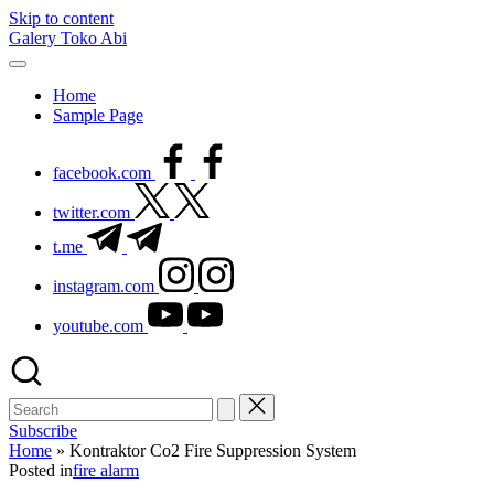
Skip to content
Galery Toko Abi
Home
Sample Page
facebook.com
twitter.com
t.me
instagram.com
youtube.com
Subscribe
Home
»
Kontraktor Co2 Fire Suppression System
Posted in
fire alarm