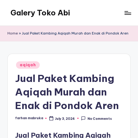
Galery Toko Abi
Home
»
Jual Paket Kambing Aqiqah Murah dan Enak di Pondok Aren
Posted
aqiqah
in
Jual Paket Kambing
Aqiqah Murah dan
Enak di Pondok Aren
farhan mabruka
July 3, 2024
No Comments
Posted
by
Jual Paket Kambing Aqiqah