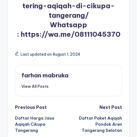
tering-aqiqah-di-cikupa-
tangerang/
Whatsapp
:
https://wa.me/08111045370
Last updated on August 1, 2024
farhan mabruka
View All Posts
Post
Previous Post
Next Post
Daftar Harga Jasa
Daftar Paket Aqiqah
navigation
Aqiqah Cikupa
Pondok Aren
Tangerang
Tangerang Selatan