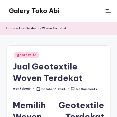
Galery Toko Abi
Home
»
Jual Geotextile Woven Terdekat
Posted
geotextile
in
Jual Geotextile
Woven Terdekat
ryan tokoabi
October 6, 2024
No Comments
Posted
by
Memilih Geotextile
Woven Terdekat