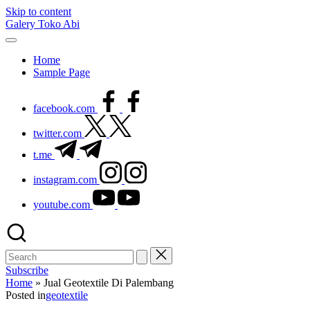
Skip to content
Galery Toko Abi
Home
Sample Page
facebook.com
twitter.com
t.me
instagram.com
youtube.com
Subscribe
Home
»
Jual Geotextile Di Palembang
Posted in
geotextile