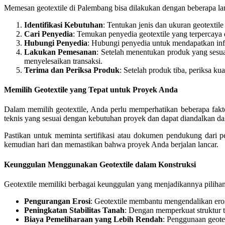
Memesan geotextile di Palembang bisa dilakukan dengan beberapa l
Identifikasi Kebutuhan
: Tentukan jenis dan ukuran geotextil
Cari Penyedia
: Temukan penyedia geotextile yang terpercaya 
Hubungi Penyedia
: Hubungi penyedia untuk mendapatkan infor
Lakukan Pemesanan
: Setelah menentukan produk yang sesu
menyelesaikan transaksi.
Terima dan Periksa Produk
: Setelah produk tiba, periksa k
Memilih Geotextile yang Tepat untuk Proyek Anda
Dalam memilih geotextile, Anda perlu memperhatikan beberapa faktor 
teknis yang sesuai dengan kebutuhan proyek dan dapat diandalkan da
Pastikan untuk meminta sertifikasi atau dokumen pendukung dari
kemudian hari dan memastikan bahwa proyek Anda berjalan lancar.
Keunggulan Menggunakan Geotextile dalam Konstruksi
Geotextile memiliki berbagai keunggulan yang menjadikannya pilihan
Pengurangan Erosi
: Geotextile membantu mengendalikan eros
Peningkatan Stabilitas Tanah
: Dengan memperkuat struktur ta
Biaya Pemeliharaan yang Lebih Rendah
: Penggunaan geote