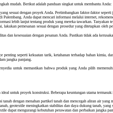
angkah mudah. Berikut adalah panduan singkat untuk membantu Anda:
e yang sesuai dengan proyek Anda. Pertimbangkan faktor-faktor seperti 
di Palembang. Anda dapat mencari informasi melalui internet, rekomen
masi lebih lanjut tentang produk yang mereka tawarkan. Tanyakan tenta
ai, lakukan pemesanan sesuai dengan prosedur yang ditetapkan oleh p
ualitas dan kesesuaian dengan pesanan Anda. Pastikan tidak ada kerus
penting seperti kekuatan tarik, ketahanan terhadap bahan kimia, dan 
lam jangka panjang.
 penyedia untuk memastikan bahwa produk yang Anda pilih memenuhi 
 ideal untuk proyek konstruksi. Beberapa keuntungan utama termasuk:
i tanah dengan menahan partikel tanah dan mencegah aliran air yang 
nah, geotextile meningkatkan stabilitas dan daya dukung tanah, yang s
xtile dapat mengurangi kebutuhan perawatan dan perbaikan jangka pa