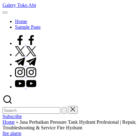
Skip
Galery Toko Abi
to
content
Home
Sample Page
facebook.com
twitter.com
t.me
instagram.com
youtube.com
Subscribe
Home
»
Jasa Perbaikan Pressure Tank Hydrant Profesional | Repair,
Troubleshooting & Service Fire Hydrant
Posted
fire alarm
in