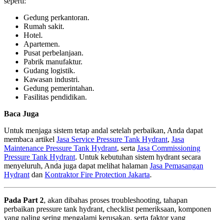
seperti:
Gedung perkantoran.
Rumah sakit.
Hotel.
Apartemen.
Pusat perbelanjaan.
Pabrik manufaktur.
Gudang logistik.
Kawasan industri.
Gedung pemerintahan.
Fasilitas pendidikan.
Baca Juga
Untuk menjaga sistem tetap andal setelah perbaikan, Anda dapat
membaca artikel
Jasa Service Pressure Tank Hydrant
,
Jasa
Maintenance Pressure Tank Hydrant
, serta
Jasa Commissioning
Pressure Tank Hydrant
. Untuk kebutuhan sistem hydrant secara
menyeluruh, Anda juga dapat melihat halaman
Jasa Pemasangan
Hydrant
dan
Kontraktor Fire Protection Jakarta
.
Pada Part 2
, akan dibahas proses troubleshooting, tahapan
perbaikan pressure tank hydrant, checklist pemeriksaan, komponen
yang paling sering mengalami kerusakan, serta faktor yang