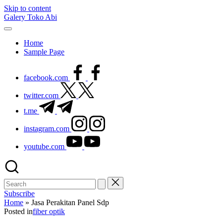
Skip to content
Galery Toko Abi
Home
Sample Page
facebook.com
twitter.com
t.me
instagram.com
youtube.com
Subscribe
Home
»
Jasa Perakitan Panel Sdp
Posted in
fiber optik