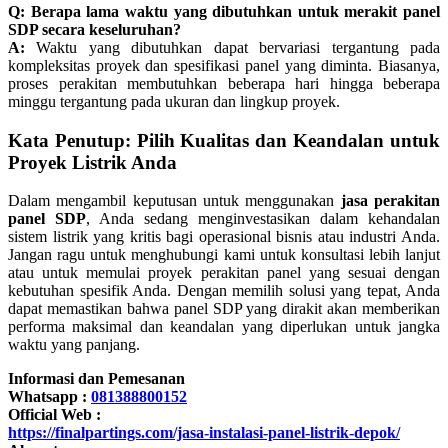
Q: Berapa lama waktu yang dibutuhkan untuk merakit panel
SDP secara keseluruhan?
A:
Waktu yang dibutuhkan dapat bervariasi tergantung pada
kompleksitas proyek dan spesifikasi panel yang diminta. Biasanya,
proses perakitan membutuhkan beberapa hari hingga beberapa
minggu tergantung pada ukuran dan lingkup proyek.
Kata Penutup: Pilih Kualitas dan Keandalan untuk
Proyek Listrik Anda
Dalam mengambil keputusan untuk menggunakan
jasa perakitan
panel SDP
, Anda sedang menginvestasikan dalam kehandalan
sistem listrik yang kritis bagi operasional bisnis atau industri Anda.
Jangan ragu untuk menghubungi kami untuk konsultasi lebih lanjut
atau untuk memulai proyek perakitan panel yang sesuai dengan
kebutuhan spesifik Anda. Dengan memilih solusi yang tepat, Anda
dapat memastikan bahwa panel SDP yang dirakit akan memberikan
performa maksimal dan keandalan yang diperlukan untuk jangka
waktu yang panjang.
Informasi dan Pemesanan
Whatsapp :
081388800152
Official Web :
https://finalpartings.com/jasa-instalasi-panel-listrik-depok/