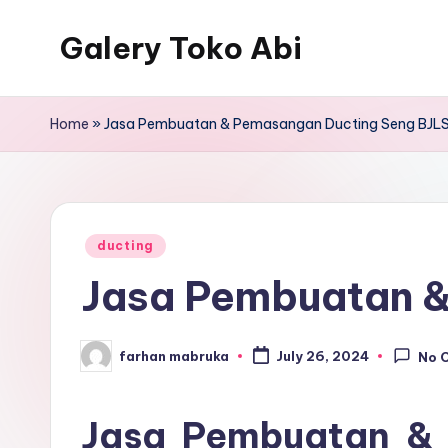
Galery Toko Abi
Home
»
Jasa Pembuatan & Pemasangan Ducting Seng BJL
Posted
ducting
in
Jasa Pembuatan &
farhan mabruka
July 26, 2024
No 
Posted
by
Jasa Pembuatan &