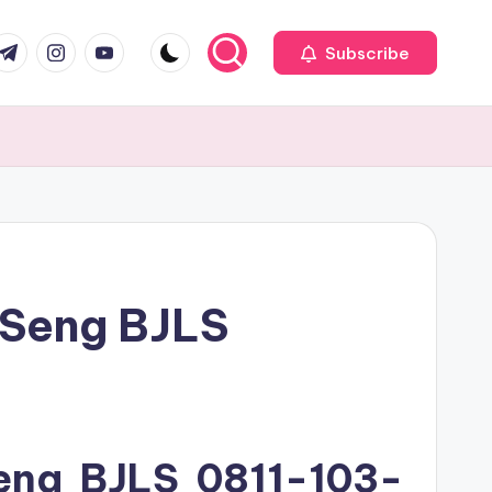
com
r.com
.me
instagram.com
youtube.com
Subscribe
 Seng BJLS
Seng BJLS
0811-103-