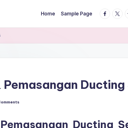
facebook.
twitte
t
Home
Sample Page
S
 Pemasangan Ducting
Comments
 Pemasangan Ducting 