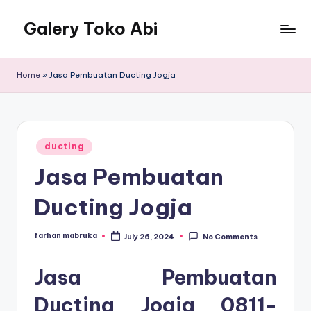
Galery Toko Abi
Home
»
Jasa Pembuatan Ducting Jogja
Posted
ducting
in
Jasa Pembuatan
Ducting Jogja
farhan mabruka
July 26, 2024
No Comments
Posted
by
Jasa Pembuatan
Ducting Jogja
0811-