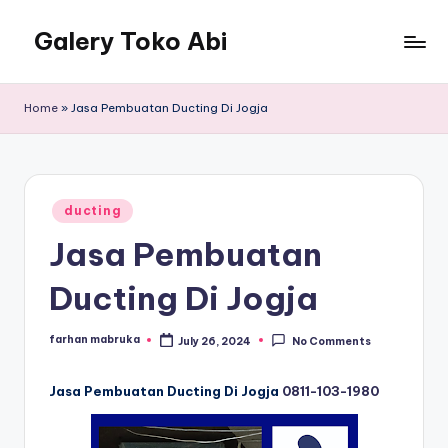
Galery Toko Abi
Home
»
Jasa Pembuatan Ducting Di Jogja
Posted
ducting
in
Jasa Pembuatan
Ducting Di Jogja
farhan mabruka
July 26, 2024
No Comments
Posted
by
Jasa Pembuatan Ducting Di Jogja
0811-103-1980