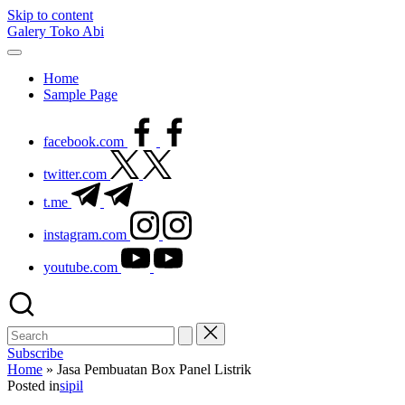
Skip to content
Galery Toko Abi
Home
Sample Page
facebook.com
twitter.com
t.me
instagram.com
youtube.com
Subscribe
Home
»
Jasa Pembuatan Box Panel Listrik
Posted in
sipil