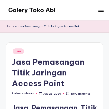
Galery Toko Abi
Home
»
Jasa Pemasangan Titik Jaringan Access Point
Posted
lan
in
Jasa Pemasangan
Titik Jaringan
Access Point
farhan mabruka
July 26, 2024
No Comments
Posted
by
Jasa Pemasangan Titik