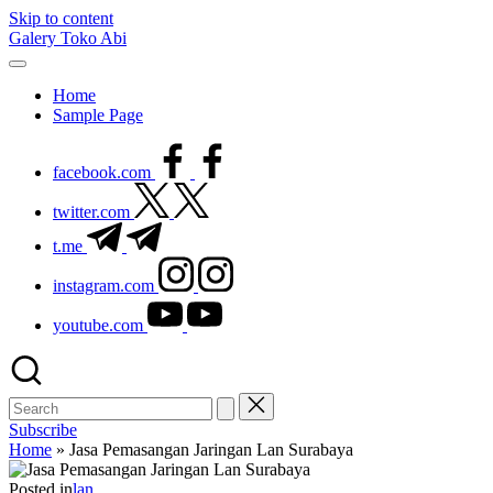
Skip to content
Galery Toko Abi
Home
Sample Page
facebook.com
twitter.com
t.me
instagram.com
youtube.com
Subscribe
Home
»
Jasa Pemasangan Jaringan Lan Surabaya
Posted in
lan