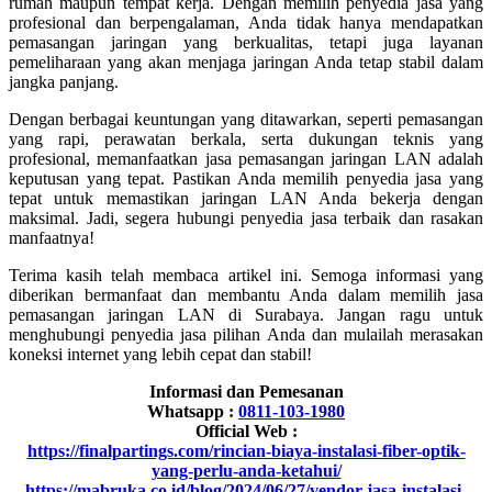
rumah maupun tempat kerja. Dengan memilih penyedia jasa yang
profesional dan berpengalaman, Anda tidak hanya mendapatkan
pemasangan jaringan yang berkualitas, tetapi juga layanan
pemeliharaan yang akan menjaga jaringan Anda tetap stabil dalam
jangka panjang.
Dengan berbagai keuntungan yang ditawarkan, seperti pemasangan
yang rapi, perawatan berkala, serta dukungan teknis yang
profesional, memanfaatkan jasa pemasangan jaringan LAN adalah
keputusan yang tepat. Pastikan Anda memilih penyedia jasa yang
tepat untuk memastikan jaringan LAN Anda bekerja dengan
maksimal. Jadi, segera hubungi penyedia jasa terbaik dan rasakan
manfaatnya!
Terima kasih telah membaca artikel ini. Semoga informasi yang
diberikan bermanfaat dan membantu Anda dalam memilih jasa
pemasangan jaringan LAN di Surabaya. Jangan ragu untuk
menghubungi penyedia jasa pilihan Anda dan mulailah merasakan
koneksi internet yang lebih cepat dan stabil!
Informasi dan Pemesanan
Whatsapp :
0811-103-1980
Official Web :
https://finalpartings.com/rincian-biaya-instalasi-fiber-optik-
yang-perlu-anda-ketahui/
https://mabruka.co.id/blog/2024/06/27/vendor-jasa-instalasi-