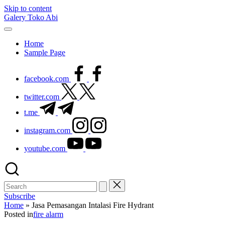
Skip to content
Galery Toko Abi
Home
Sample Page
facebook.com
twitter.com
t.me
instagram.com
youtube.com
Subscribe
Home
»
Jasa Pemasangan Intalasi Fire Hydrant
Posted in
fire alarm