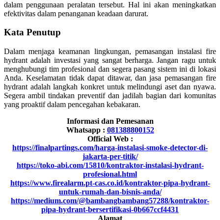
dalam penggunaan peralatan tersebut. Hal ini akan meningkatkan
efektivitas dalam penanganan keadaan darurat.
Kata Penutup
Dalam menjaga keamanan lingkungan, pemasangan instalasi fire
hydrant adalah investasi yang sangat berharga. Jangan ragu untuk
menghubungi tim profesional dan segera pasang sistem ini di lokasi
Anda. Keselamatan tidak dapat ditawar, dan jasa pemasangan fire
hydrant adalah langkah konkret untuk melindungi aset dan nyawa.
Segera ambil tindakan preventif dan jadilah bagian dari komunitas
yang proaktif dalam pencegahan kebakaran.
Informasi dan Pemesanan
Whatsapp :
081388800152
Official Web :
https://finalpartings.com/harga-instalasi-smoke-detector-di-
jakarta-per-titik/
https://toko-abi.com/15810/kontraktor-instalasi-hydrant-
profesional.html
https://www.firealarm.pt-cas.co.id/kontraktor-pipa-hydrant-
untuk-rumah-dan-bisnis-anda/
https://medium.com/@bambangbambang57288/kontraktor-
pipa-hydrant-bersertifikasi-0b667ccf4431
Alamat