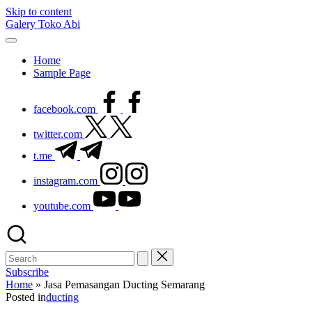
Skip to content
Galery Toko Abi
Home
Sample Page
facebook.com
twitter.com
t.me
instagram.com
youtube.com
Subscribe
Home
»
Jasa Pemasangan Ducting Semarang
Posted in
ducting