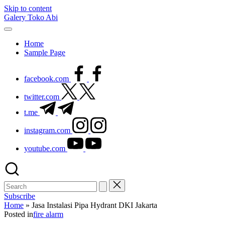
Skip to content
Galery Toko Abi
Home
Sample Page
facebook.com
twitter.com
t.me
instagram.com
youtube.com
Subscribe
Home
»
Jasa Instalasi Pipa Hydrant DKI Jakarta
Posted in
fire alarm