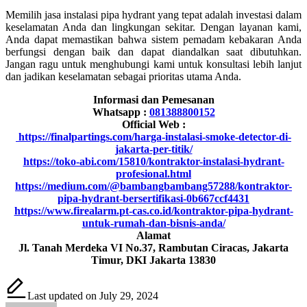
Memilih jasa instalasi pipa hydrant yang tepat adalah investasi dalam
keselamatan Anda dan lingkungan sekitar. Dengan layanan kami,
Anda dapat memastikan bahwa sistem pemadam kebakaran Anda
berfungsi dengan baik dan dapat diandalkan saat dibutuhkan.
Jangan ragu untuk menghubungi kami untuk konsultasi lebih lanjut
dan jadikan keselamatan sebagai prioritas utama Anda.
Informasi dan Pemesanan
Whatsapp :
081388800152
Official Web :
https://finalpartings.com/harga-instalasi-smoke-detector-di-
jakarta-per-titik/
https://toko-abi.com/15810/kontraktor-instalasi-hydrant-
profesional.html
https://medium.com/@bambangbambang57288/kontraktor-
pipa-hydrant-bersertifikasi-0b667ccf4431
https://www.firealarm.pt-cas.co.id/kontraktor-pipa-hydrant-
untuk-rumah-dan-bisnis-anda/
Alamat
Jl. Tanah Merdeka VI No.37, Rambutan Ciracas, Jakarta
Timur, DKI Jakarta 13830
Last updated on July 29, 2024