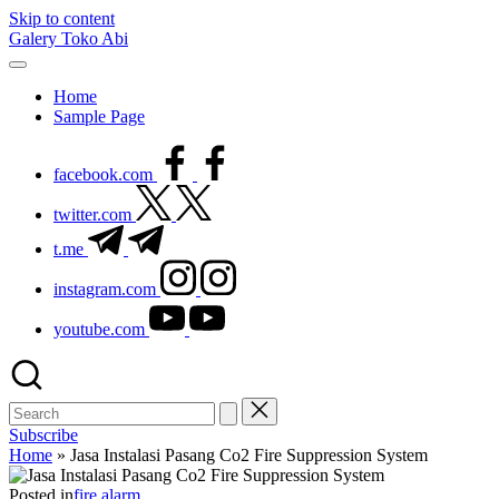
Skip to content
Galery Toko Abi
Home
Sample Page
facebook.com
twitter.com
t.me
instagram.com
youtube.com
Subscribe
Home
»
Jasa Instalasi Pasang Co2 Fire Suppression System
Posted in
fire alarm