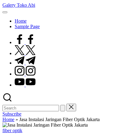
Skip
Galery Toko Abi
to
content
Home
Sample Page
facebook.com
twitter.com
t.me
instagram.com
youtube.com
Subscribe
Home
»
Jasa Instalasi Jaringan Fiber Optik Jakarta
Posted
fiber optik
in