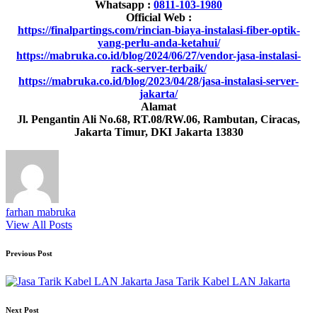
Whatsapp :
0811-103-1980
Official Web :
https://finalpartings.com/rincian-biaya-instalasi-fiber-optik-
yang-perlu-anda-ketahui/
https://mabruka.co.id/blog/2024/06/27/vendor-jasa-instalasi-
rack-server-terbaik/
https://mabruka.co.id/blog/2023/04/28/jasa-instalasi-server-
jakarta/
Alamat
Jl. Pengantin Ali No.68, RT.08/RW.06, Rambutan, Ciracas,
Jakarta Timur, DKI Jakarta 13830
farhan mabruka
View All Posts
Post
Previous Post
navigation
Jasa Tarik Kabel LAN Jakarta
Next Post