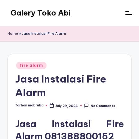
Galery Toko Abi
Home
»
Jasa Instalasi Fire Alarm
Posted
fire alarm
in
Jasa Instalasi Fire
Alarm
farhan mabruka
July 29, 2024
No Comments
Posted
by
Jasa Instalasi Fire
Alarm
081388800152