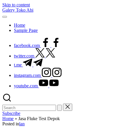
Skip to content
Galery Toko Abi
Home
Sample Page
facebook.com
twitter.com
t.me
instagram.com
youtube.com
Subscribe
Home
»
Jasa Fluke Test Depok
Posted in
lan