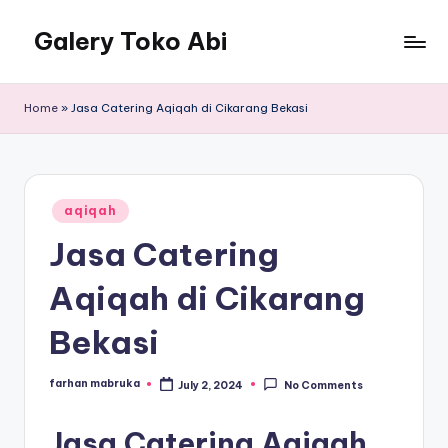
Galery Toko Abi
Home
»
Jasa Catering Aqiqah di Cikarang Bekasi
Posted
aqiqah
in
Jasa Catering
Aqiqah di Cikarang
Bekasi
farhan mabruka
July 2, 2024
No Comments
Posted
by
Jasa Catering Aqiqah