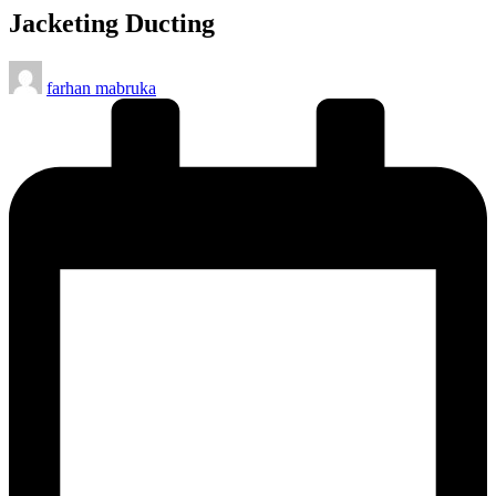
Jacketing Ducting
Posted
farhan mabruka
by