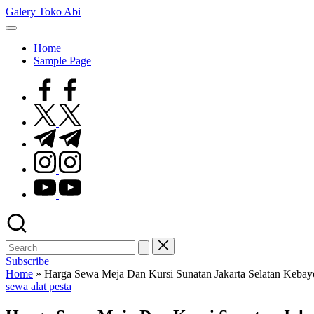
Skip
Galery Toko Abi
to
content
Home
Sample Page
facebook.com
twitter.com
t.me
instagram.com
youtube.com
Subscribe
Home
»
Harga Sewa Meja Dan Kursi Sunatan Jakarta Selatan Keba
Posted
sewa alat pesta
in