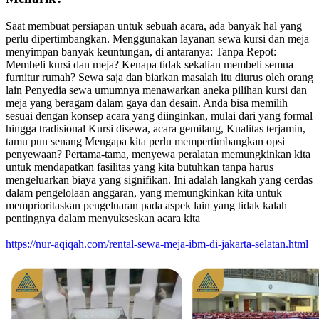
Saat membuat persiapan untuk sebuah acara, ada banyak hal yang
perlu dipertimbangkan. Menggunakan layanan sewa kursi dan meja
menyimpan banyak keuntungan, di antaranya: Tanpa Repot:
Membeli kursi dan meja? Kenapa tidak sekalian membeli semua
furnitur rumah? Sewa saja dan biarkan masalah itu diurus oleh orang
lain Penyedia sewa umumnya menawarkan aneka pilihan kursi dan
meja yang beragam dalam gaya dan desain. Anda bisa memilih
sesuai dengan konsep acara yang diinginkan, mulai dari yang formal
hingga tradisional Kursi disewa, acara gemilang, Kualitas terjamin,
tamu pun senang Mengapa kita perlu mempertimbangkan opsi
penyewaan? Pertama-tama, menyewa peralatan memungkinkan kita
untuk mendapatkan fasilitas yang kita butuhkan tanpa harus
mengeluarkan biaya yang signifikan. Ini adalah langkah yang cerdas
dalam pengelolaan anggaran, yang memungkinkan kita untuk
memprioritaskan pengeluaran pada aspek lain yang tidak kalah
pentingnya dalam menyukseskan acara kita
https://nur-aqiqah.com/rental-sewa-meja-ibm-di-jakarta-selatan.html