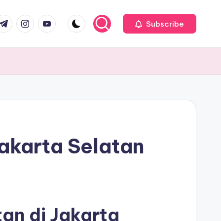
com
r.com
.me
instagram.com
youtube.com
Subscribe
akarta Selatan
an di Jakarta