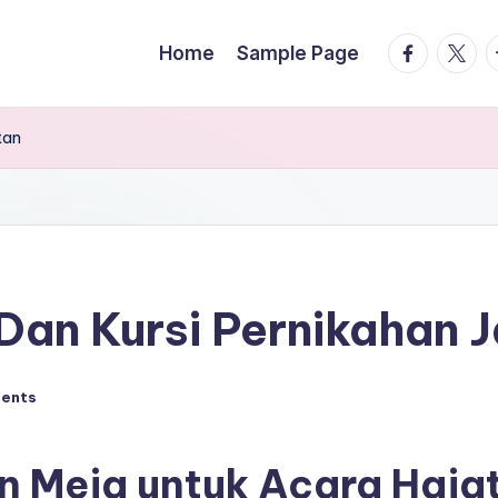
facebook.
twitte
t
Home
Sample Page
tan
an Kursi Pernikahan J
ents
n Meja untuk Acara Hajat