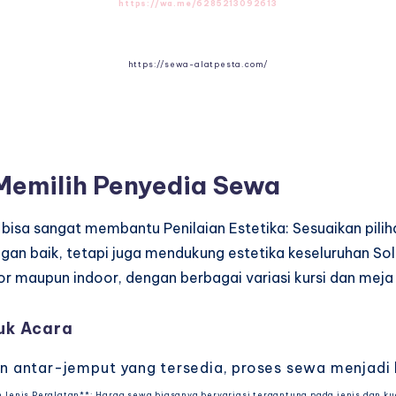
https://wa.me/6285213092613
https://sewa-alatpesta.com/
Memilih Penyedia Sewa
bisa sangat membantu Penilaian Estetika: Sesuaikan pili
gan baik, tetapi juga mendukung estetika keseluruhan Sol
or maupun indoor, dengan berbagai variasi kursi dan mej
uk Acara
antar-jemput yang tersedia, proses sewa menjadi le
Jenis Peralatan**: Harga sewa biasanya bervariasi tergantung pada jenis dan kual