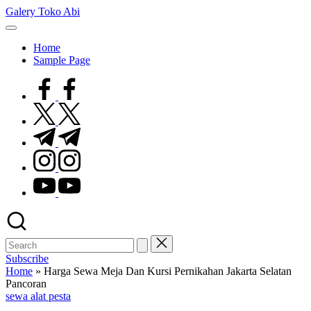
Skip
Galery Toko Abi
to
content
Home
Sample Page
facebook.com
twitter.com
t.me
instagram.com
youtube.com
Subscribe
Home
»
Harga Sewa Meja Dan Kursi Pernikahan Jakarta Selatan
Pancoran
Posted
sewa alat pesta
in