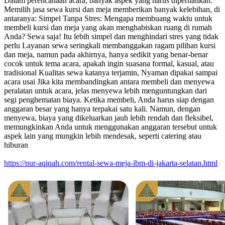
Dalam perencanaan acara, banyak aspek yang harus diperhatikan.
Memilih jasa sewa kursi dan meja memberikan banyak kelebihan, di
antaranya: Simpel Tanpa Stres: Mengapa membuang waktu untuk
membeli kursi dan meja yang akan menghabiskan ruang di rumah
Anda? Sewa saja! Itu lebih simpel dan menghindari stres yang tidak
perlu Layanan sewa seringkali membanggakan ragam pilihan kursi
dan meja, namun pada akhirnya, hanya sedikit yang benar-benar
cocok untuk tema acara, apakah ingin suasana formal, kasual, atau
tradisional Kualitas sewa katanya terjamin, Nyaman dipakai sampai
acara usai Jika kita membandingkan antara membeli dan menyewa
peralatan untuk acara, jelas menyewa lebih menguntungkan dari
segi penghematan biaya. Ketika membeli, Anda harus siap dengan
anggaran besar yang hanya terpakai satu kali. Namun, dengan
menyewa, biaya yang dikeluarkan jauh lebih rendah dan fleksibel,
memungkinkan Anda untuk menggunakan anggaran tersebut untuk
aspek lain yang mungkin lebih mendesak, seperti catering atau
hiburan
https://nur-aqiqah.com/rental-sewa-meja-ibm-di-jakarta-selatan.html