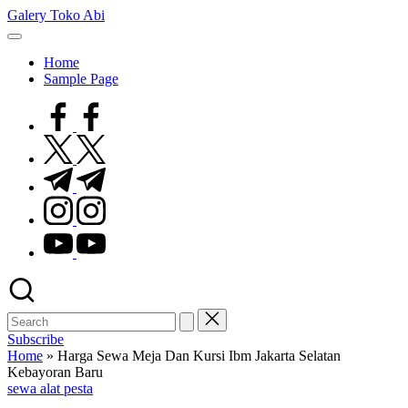
Skip
Galery Toko Abi
to
content
Home
Sample Page
facebook.com
twitter.com
t.me
instagram.com
youtube.com
Subscribe
Home
»
Harga Sewa Meja Dan Kursi Ibm Jakarta Selatan
Kebayoran Baru
Posted
sewa alat pesta
in