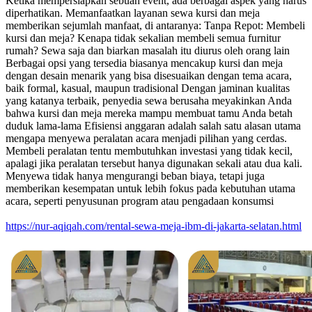
Ketika mempersiapkan sebuah event, ada berbagai aspek yang harus
diperhatikan. Memanfaatkan layanan sewa kursi dan meja
memberikan sejumlah manfaat, di antaranya: Tanpa Repot: Membeli
kursi dan meja? Kenapa tidak sekalian membeli semua furnitur
rumah? Sewa saja dan biarkan masalah itu diurus oleh orang lain
Berbagai opsi yang tersedia biasanya mencakup kursi dan meja
dengan desain menarik yang bisa disesuaikan dengan tema acara,
baik formal, kasual, maupun tradisional Dengan jaminan kualitas
yang katanya terbaik, penyedia sewa berusaha meyakinkan Anda
bahwa kursi dan meja mereka mampu membuat tamu Anda betah
duduk lama-lama Efisiensi anggaran adalah salah satu alasan utama
mengapa menyewa peralatan acara menjadi pilihan yang cerdas.
Membeli peralatan tentu membutuhkan investasi yang tidak kecil,
apalagi jika peralatan tersebut hanya digunakan sekali atau dua kali.
Menyewa tidak hanya mengurangi beban biaya, tetapi juga
memberikan kesempatan untuk lebih fokus pada kebutuhan utama
acara, seperti penyusunan program atau pengadaan konsumsi
https://nur-aqiqah.com/rental-sewa-meja-ibm-di-jakarta-selatan.html