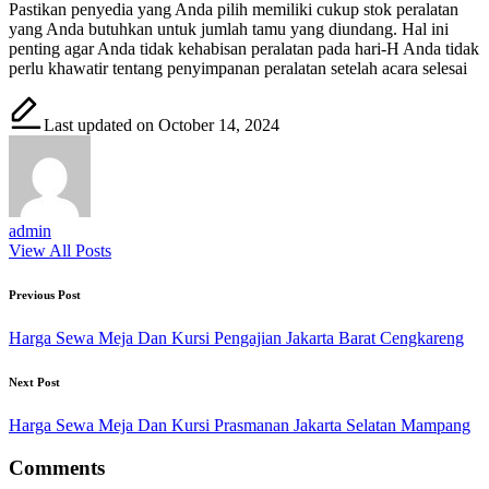
Pastikan penyedia yang Anda pilih memiliki cukup stok peralatan
yang Anda butuhkan untuk jumlah tamu yang diundang. Hal ini
penting agar Anda tidak kehabisan peralatan pada hari-H Anda tidak
perlu khawatir tentang penyimpanan peralatan setelah acara selesai
Last updated on October 14, 2024
admin
View All Posts
Post
Previous Post
navigation
Harga Sewa Meja Dan Kursi Pengajian Jakarta Barat Cengkareng
Next Post
Harga Sewa Meja Dan Kursi Prasmanan Jakarta Selatan Mampang
Comments