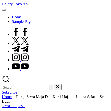
Skip
Galery Toko Abi
to
content
Home
Sample Page
facebook.com
twitter.com
t.me
instagram.com
youtube.com
Subscribe
Home
»
Harga Sewa Meja Dan Kursi Hajatan Jakarta Selatan Setia
Budi
Posted
sewa alat pesta
in