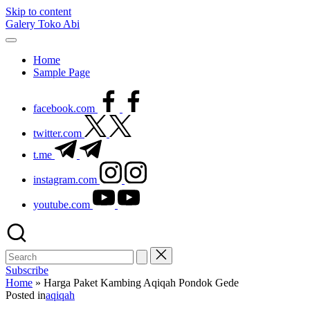
Skip to content
Galery Toko Abi
Home
Sample Page
facebook.com
twitter.com
t.me
instagram.com
youtube.com
Subscribe
Home
»
Harga Paket Kambing Aqiqah Pondok Gede
Posted in
aqiqah