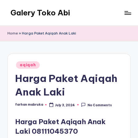
Galery Toko Abi
Home
»
Harga Paket Aqiqah Anak Laki
Posted
aqiqah
in
Harga Paket Aqiqah
Anak Laki
farhan mabruka
July 3, 2024
No Comments
Posted
by
Harga Paket Aqiqah Anak
Laki
08111045370