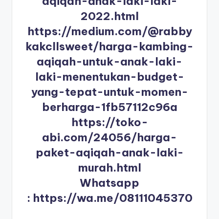
aqiqah-anak-laki-laki-
2022.html
https://medium.com/@rabby
kakcllsweet/harga-kambing-
aqiqah-untuk-anak-laki-
laki-menentukan-budget-
yang-tepat-untuk-momen-
berharga-1fb57112c96a
https://toko-
abi.com/24056/harga-
paket-aqiqah-anak-laki-
murah.html
Whatsapp
:
https://wa.me/08111045370