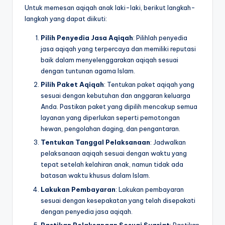
Untuk memesan aqiqah anak laki-laki, berikut langkah-
langkah yang dapat diikuti:
Pilih Penyedia Jasa Aqiqah
: Pilihlah penyedia
jasa aqiqah yang terpercaya dan memiliki reputasi
baik dalam menyelenggarakan aqiqah sesuai
dengan tuntunan agama Islam.
Pilih Paket Aqiqah
: Tentukan paket aqiqah yang
sesuai dengan kebutuhan dan anggaran keluarga
Anda. Pastikan paket yang dipilih mencakup semua
layanan yang diperlukan seperti pemotongan
hewan, pengolahan daging, dan pengantaran.
Tentukan Tanggal Pelaksanaan
: Jadwalkan
pelaksanaan aqiqah sesuai dengan waktu yang
tepat setelah kelahiran anak, namun tidak ada
batasan waktu khusus dalam Islam.
Lakukan Pembayaran
: Lakukan pembayaran
sesuai dengan kesepakatan yang telah disepakati
dengan penyedia jasa aqiqah.
Pastikan Pelaksanaan Sesuai Syariat
: Pastikan