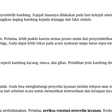
embelih kambing. Aqiqah biasanya dilakukan pada hari ketujuh setelah 
bagikan daging kambing kepada tetangga dan fakir miskin.
. Pertama, lebih praktis karena semua proses mulai dari penyembeliha
Ketiga, Anda dapat lebih fokus pada acara syukuran tanpa harus repot m
 seperti kambing kacang, etawa, dan gibas. Pemilihan jenis kambing di
h. Anda bisa menghubungi penyedia layanan melalui telepon atau situ
 hari sebelum acara untuk memastikan ketersediaan dan kesiapan lay
da pertimbangkan. Pertama,
periksa reputasi penyedia layanan
. Kedu