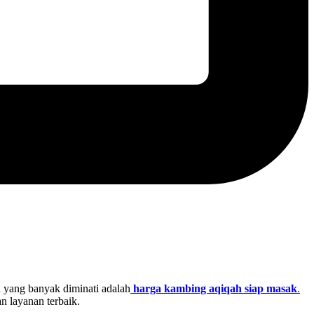
n yang banyak diminati adalah
harga kambing aqiqah siap masak
.
n layanan terbaik.