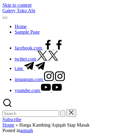
Skip to content
Galery Toko Abi
Home
Sample Page
facebook.com
twitter.com
t.me
instagram.com
youtube.com
Subscribe
Home
»
Harga Kambing Aqiqah Siap Masak
Posted in
aqiqah