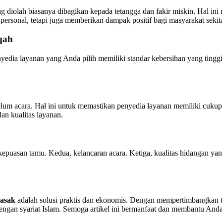
g diolah biasanya dibagikan kepada tetangga dan fakir miskin. Hal in
rsonal, tetapi juga memberikan dampak positif bagi masyarakat sekita
qah
nyedia layanan yang Anda pilih memiliki standar kebersihan yang ting
elum acara. Hal ini untuk memastikan penyedia layanan memiliki cuk
an kualitas layanan.
kepuasan tamu. Kedua, kelancaran acara. Ketiga, kualitas hidangan yan
masak
adalah solusi praktis dan ekonomis. Dengan mempertimbangkan tip
 dengan syariat Islam. Semoga artikel ini bermanfaat dan membantu An