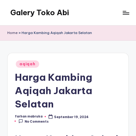
Galery Toko Abi
Home
»
Harga Kambing Aqiqah Jakarta Selatan
Posted
aqiqah
in
Harga Kambing
Aqiqah Jakarta
Selatan
farhan mabruka
September 19, 2024
Posted
No Comments
by