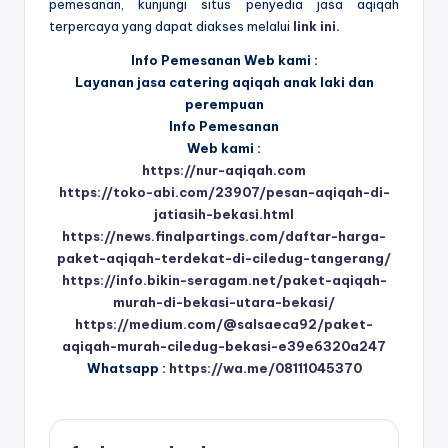
pemesanan, kunjungi situs penyedia jasa aqiqah
terpercaya yang dapat diakses melalui
link ini.
Info Pemesanan Web kami :
Layanan jasa catering aqiqah anak laki dan
perempuan
Info Pemesanan
Web kami :
https://nur-aqiqah.com
https://toko-abi.com/23907/pesan-aqiqah-di-
jatiasih-bekasi.html
https://news.finalpartings.com/daftar-harga-
paket-aqiqah-terdekat-di-ciledug-tangerang/
https://info.bikin-seragam.net/paket-aqiqah-
murah-di-bekasi-utara-bekasi/
https://medium.com/@salsaeca92/paket-
aqiqah-murah-ciledug-bekasi-e39e6320a247
Whatsapp :
https://wa.me/08111045370