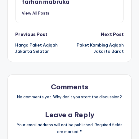
farhan mabruka
View All Posts
Post
Previous Post
Next Post
Harga Paket Aqiqah
Paket Kambing Aqiqah
navigation
Jakarta Selatan
Jakarta Barat
Comments
No comments yet. Why don’t you start the discussion?
Leave a Reply
Your email address will not be published.
Required fields
are marked
*