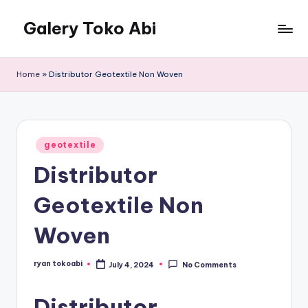
Galery Toko Abi
Home
»
Distributor Geotextile Non Woven
Posted
geotextile
in
Distributor
Geotextile Non
Woven
ryan tokoabi
July 4, 2024
No Comments
Posted
by
Distributor