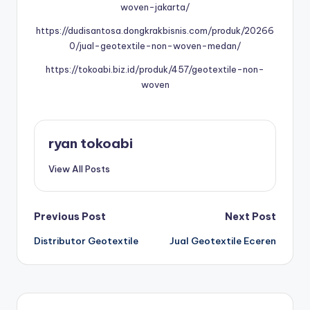
woven-jakarta/
https://dudisantosa.dongkrakbisnis.com/produk/20266
0/jual-geotextile-non-woven-medan/
https://tokoabi.biz.id/produk/457/geotextile-non-
woven
ryan tokoabi
View All Posts
Post
Previous Post
Next Post
Distributor Geotextile
Jual Geotextile Eceren
navigation