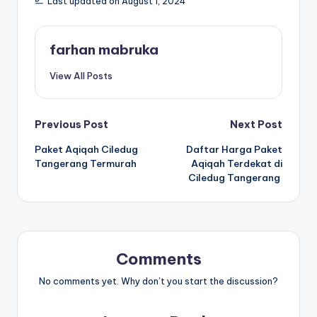
Last updated on August 1, 2024
farhan mabruka
View All Posts
Post
Previous Post
Next Post
Paket Aqiqah Ciledug
Daftar Harga Paket
navigation
Tangerang Termurah
Aqiqah Terdekat di
Ciledug Tangerang
Comments
No comments yet. Why don’t you start the discussion?