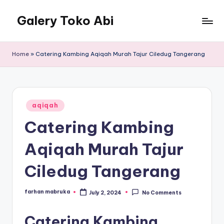
Galery Toko Abi
Home
»
Catering Kambing Aqiqah Murah Tajur Ciledug Tangerang
Posted
aqiqah
in
Catering Kambing
Aqiqah Murah Tajur
Ciledug Tangerang
farhan mabruka
July 2, 2024
No Comments
Posted
by
Catering Kambing