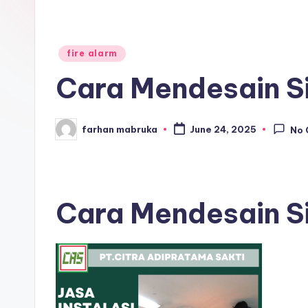
Posted
fire alarm
in
Cara Mendesain Si
farhan mabruka
June 24, 2025
No
Posted
by
Cara Mendesain S