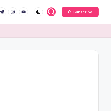
com
r.com
.me
instagram.com
youtube.com
Subscribe