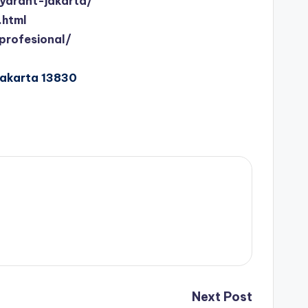
ydrant-jakarta/
.html
profesional/
Jakarta 13830
Next Post