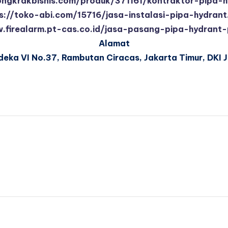
ngkrakbisnis.com/produk/371161/kontraktor-pipa-h
s://toko-abi.com/15716/jasa-instalasi-pipa-hydrant
.firealarm.pt-cas.co.id/jasa-pasang-pipa-hydrant-
Alamat
deka VI No.37, Rambutan Ciracas, Jakarta Timur, DKI 