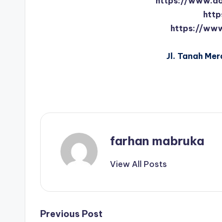
https://www.do
http
https://www
Jl. Tanah Mer
farhan mabruka
View All Posts
Post
Previous Post