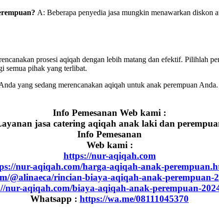
perempuan?
A: Beberapa penyedia jasa mungkin menawarkan diskon atau
encanakan prosesi aqiqah dengan lebih matang dan efektif. Pilihlah pe
i semua pihak yang terlibat.
i Anda yang sedang merencanakan aqiqah untuk anak perempuan Anda.
Info Pemesanan Web kami :
ayanan jasa catering aqiqah anak laki dan perempu
Info Pemesanan
Web kami :
https://nur-aqiqah.com
tps://nur-aqiqah.com/harga-aqiqah-anak-perempuan.h
om/@alinaeca/rincian-biaya-aqiqah-anak-perempuan-
://nur-aqiqah.com/biaya-aqiqah-anak-perempuan-202
Whatsapp :
https://wa.me/08111045370