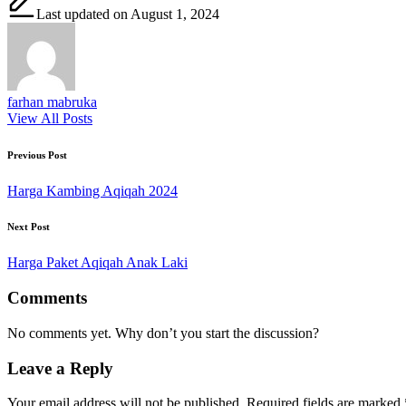
Last updated on August 1, 2024
farhan mabruka
View All Posts
Post
Previous Post
navigation
Harga Kambing Aqiqah 2024
Next Post
Harga Paket Aqiqah Anak Laki
Comments
No comments yet. Why don’t you start the discussion?
Leave a Reply
Your email address will not be published.
Required fields are marked