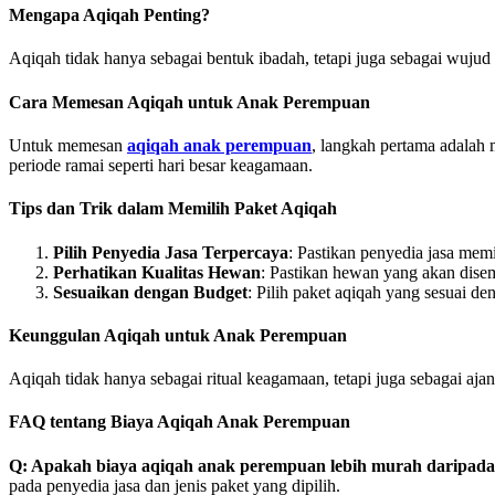
Mengapa Aqiqah Penting?
Aqiqah tidak hanya sebagai bentuk ibadah, tetapi juga sebagai wujud
Cara Memesan Aqiqah untuk Anak Perempuan
Untuk memesan
aqiqah anak perempuan
, langkah pertama adalah 
periode ramai seperti hari besar keagamaan.
Tips dan Trik dalam Memilih Paket Aqiqah
Pilih Penyedia Jasa Terpercaya
: Pastikan penyedia jasa mem
Perhatikan Kualitas Hewan
: Pastikan hewan yang akan disem
Sesuaikan dengan Budget
: Pilih paket aqiqah yang sesuai d
Keunggulan Aqiqah untuk Anak Perempuan
Aqiqah tidak hanya sebagai ritual keagamaan, tetapi juga sebagai aj
FAQ tentang Biaya Aqiqah Anak Perempuan
Q: Apakah biaya aqiqah anak perempuan lebih murah daripada 
pada penyedia jasa dan jenis paket yang dipilih.