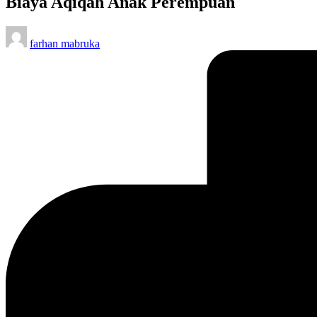
Biaya Aqiqah Anak Perempuan
Posted
farhan mabruka
by