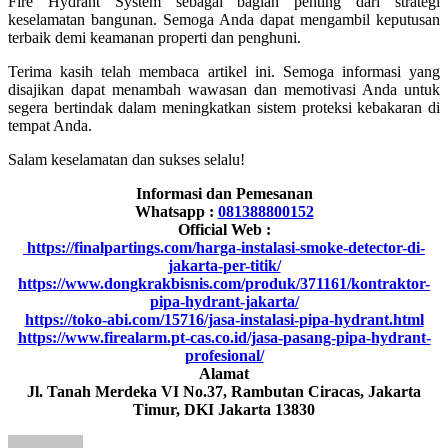
Fire Hydrant System sebagai bagian penting dari strategi
keselamatan bangunan. Semoga Anda dapat mengambil keputusan
terbaik demi keamanan properti dan penghuni.
Terima kasih telah membaca artikel ini. Semoga informasi yang
disajikan dapat menambah wawasan dan memotivasi Anda untuk
segera bertindak dalam meningkatkan sistem proteksi kebakaran di
tempat Anda.
Salam keselamatan dan sukses selalu!
Informasi dan Pemesanan
Whatsapp :
081388800152
Official Web :
https://finalpartings.com/harga-instalasi-smoke-detector-di-
jakarta-per-titik/
https://www.dongkrakbisnis.com/produk/371161/kontraktor-
pipa-hydrant-jakarta/
https://toko-abi.com/15716/jasa-instalasi-pipa-hydrant.html
https://www.firealarm.pt-cas.co.id/jasa-pasang-pipa-hydrant-
profesional/
Alamat
Jl. Tanah Merdeka VI No.37, Rambutan Ciracas, Jakarta
Timur, DKI Jakarta 13830