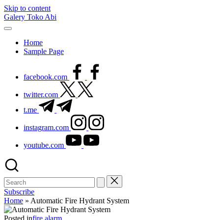
Skip to content
Galery Toko Abi
Home
Sample Page
facebook.com
twitter.com
t.me
instagram.com
youtube.com
Subscribe
Home
»
Automatic Fire Hydrant System
Posted in
fire alarm