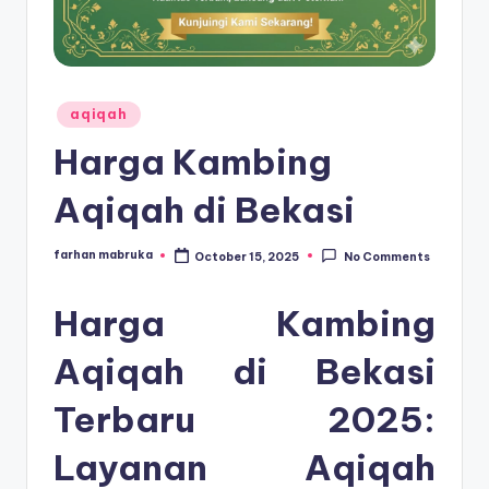
Posted
aqiqah
in
Harga Kambing
Aqiqah di Bekasi
farhan mabruka
October 15, 2025
No Comments
Posted
by
Harga Kambing
Aqiqah di Bekasi
Terbaru 2025:
Layanan Aqiqah