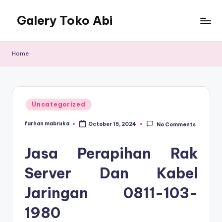
Galery Toko Abi
Home
Posted
Uncategorized
in
farhan mabruka
October 15, 2024
No Comments
Posted
by
Jasa Perapihan Rak
Server Dan Kabel
Jaringan
0811-103-
1980