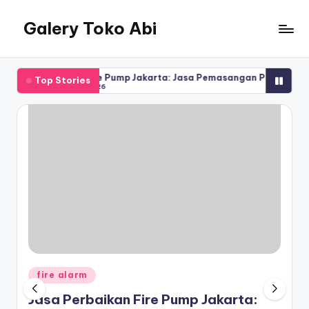
Galery Toko Abi
alasi Fire Pump Jakarta: Jasa Pemasangan Pompa Kebakaran
Jas
Top Stories
ust 10, 2026
Au
Posted
fire alarm
in
Jasa Perbaikan Fire Pump Jakarta: