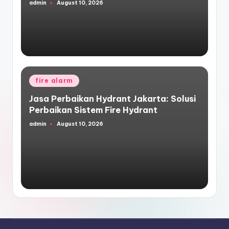
admin
August 10, 2026
Posted
by
Posted
fire alarm
in
Jasa Perbaikan Hydrant Jakarta: Solusi
Perbaikan Sistem Fire Hydrant
admin
August 10, 2026
Posted
by