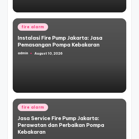
Posted
fire alarm
in
Instalasi Fire Pump Jakarta: Jasa
Pemasangan Pompa Kebakaran
admin
August 10, 2026
Posted
by
Posted
fire alarm
in
Jasa Service Fire Pump Jakarta:
Perawatan dan Perbaikan Pompa
Kebakaran