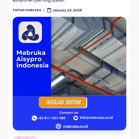
komponen penting dalam…
farhan mabruka
January 23, 2025
Posted
by