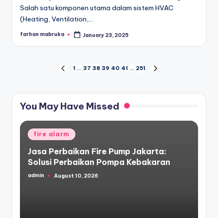
Salah satu komponen utama dalam sistem HVAC
(Heating, Ventilation,…
farhan mabruka
January 23, 2025
Posted
by
Posts
1
…
37
38
39
40
41
…
251
PREVIOUS
NEXT
PAGE
PAGE
pagination
You May Have Missed
Posted
fire alarm
in
Jasa Perbaikan Fire Pump Jakarta:
Solusi Perbaikan Pompa Kebakaran
admin
August 10, 2026
Posted
by